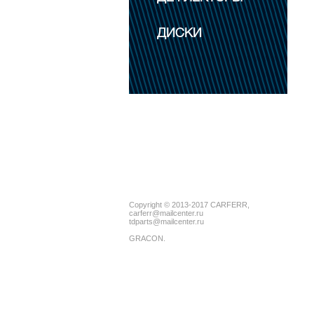
ДИСКИ
Copyright © 2013-2017 CARFERR,
carferr@mailcenter.ru
tdparts@mailcenter.ru
GRACON
.