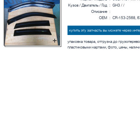
Кузов / Двигатель / Год
:
GH3 / /
Описание
:
OEM
:
CR-153-2568, 
купить эту запчасть вы можете через ин
упаковка товара, отгрузка до грузоперево
пластиковыми картами, фото, цены, налич