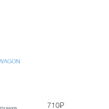
 WAGON
710
Р
REZA WAGON