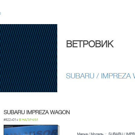
Ы
ВЕТРОВИК
SUBARU / IMPREZA
SUBARU IMPREZA WAGON
#8224014
В НАЛИЧИИ
Марка / Модель
:
SUBARU / IMP