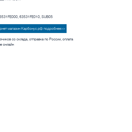
63531FE000, 63531FE010, SUB05
тернет магазин Карбонус.рф подробнее>>
зчиков со склада, отправка по России, оплата
ие онлайн