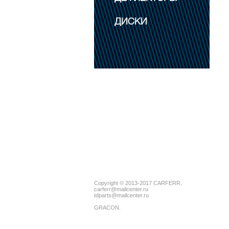
ДИСКИ
Copyright © 2013-2017 CARFERR,
carferr@mailcenter.ru
tdparts@mailcenter.ru
GRACON
.