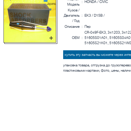
:
HONDA / CIVIC
Модель
Кузов /
Двигатель
:
EK3 / D15B /
/ Год
Описание
:
Пер
CR-049F-EK3, 341203, 3412
OEM
:
51605S01A01, 51605S04A01
51605S21K01, 51605S21W01
купить эту запчасть вы можете через ин
упаковка товара, отгрузка до грузоперево
пластиковыми картами, фото, цены, налич