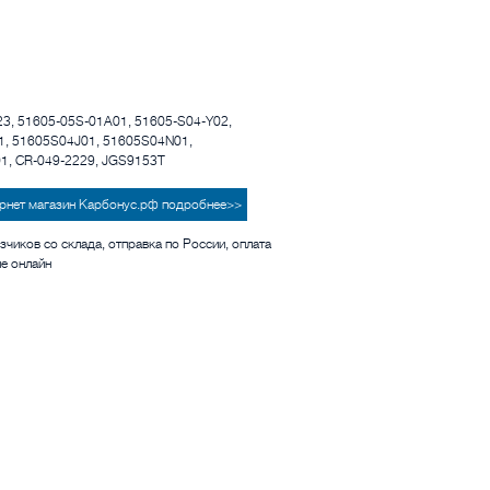
23, 51605-05S-01A01, 51605-S04-Y02,
, 51605S04J01, 51605S04N01,
, CR-049-2229, JGS9153T
тернет магазин Карбонус.рф подробнее>>
зчиков со склада, отправка по России, оплата
ие онлайн