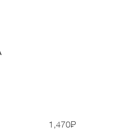
А
1,470
Р