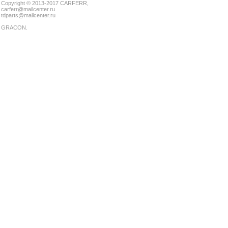
Copyright © 2013-2017 CARFERR,
carferr@mailcenter.ru
tdparts@mailcenter.ru
GRACON
.