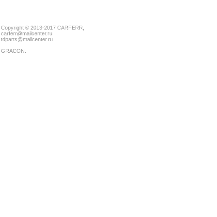
Copyright © 2013-2017 CARFERR,
carferr@mailcenter.ru
tdparts@mailcenter.ru
GRACON
.