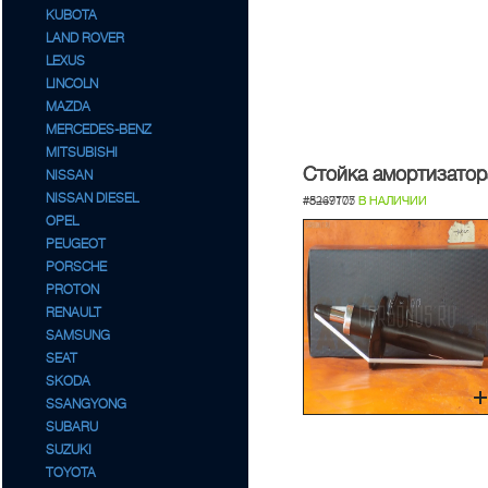
KUBOTA
LAND ROVER
LEXUS
LINCOLN
MAZDA
MERCEDES-BENZ
MITSUBISHI
Стойка амортизатор
Стойка амортизатор
NISSAN
NISSAN DIESEL
#8469777
#5247105
В НАЛИЧИИ
В НАЛИЧИИ
OPEL
PEUGEOT
PORSCHE
PROTON
RENAULT
SAMSUNG
SEAT
SKODA
SSANGYONG
SUBARU
SUZUKI
TOYOTA